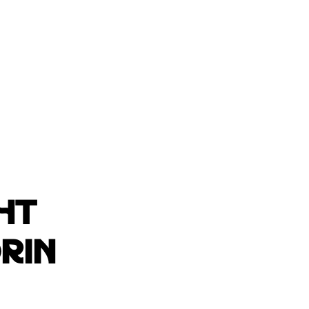
ht
rin